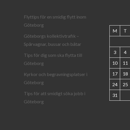
Flyttips för en smidig flytt inom
Göteborg
M
T
Göteborgs kollektivtrafik –
Spårvagnar, bussar och båtar
3
4
Tips för dig som ska flytta till
10
11
Göteborg
17
18
Kyrkor och begravningsplatser i
Göteborg
24
25
Tips för att smidigt söka jobb i
31
Göteborg