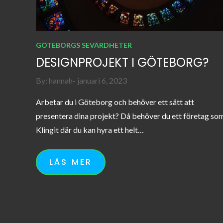
GÖTEBORGS SEVÄRDHETER
DESIGNPROJEKT I GÖTEBORG?
Posted
By:
hannah
januari 6, 2023
on
Arbetar du i Göteborg och behöver ett sätt att
presentera dina projekt? Då behöver du ett företag so
Klingit där du kan hyra ett helt…
LÄS MER