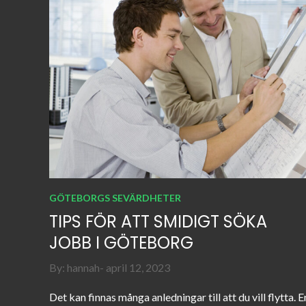
GÖTEBORGS SEVÄRDHETER
TIPS FÖR ATT SMIDIGT SÖKA
JOBB I GÖTEBORG
Posted
By:
hannah
april 12, 2023
on
Det kan finnas många anledningar till att du vill flytta. E