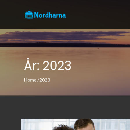
Skip
to
nordharna.
Allt om västkustens pärla G
content
År:
2023
Home
2023