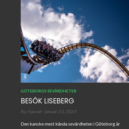
GÖTEBORGS SEVÄRDHETER
BESÖK LISEBERG
Posted
By:
hannah
januari 23, 2023
on
Den kanske mest kända sevärdheten i Göteborg är