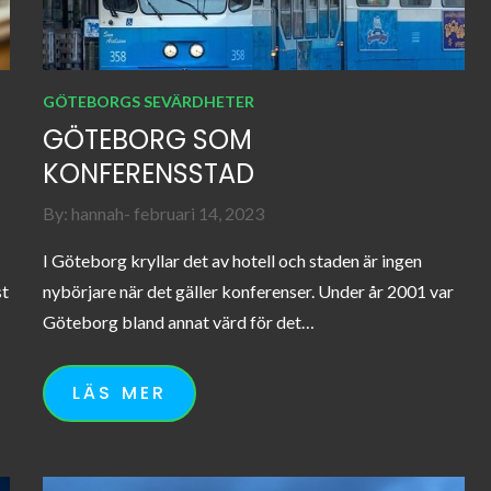
GÖTEBORGS SEVÄRDHETER
GÖTEBORG SOM
KONFERENSSTAD
Posted
By:
hannah
februari 14, 2023
on
I Göteborg kryllar det av hotell och staden är ingen
st
nybörjare när det gäller konferenser. Under år 2001 var
Göteborg bland annat värd för det…
LÄS MER