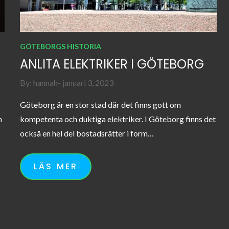
GÖTEBORGS HISTORIA
ANLITA ELEKTRIKER I GÖTEBORG
Posted
By:
hannah
januari 3, 2023
on
Göteborg är en stor stad där det finns gott om
m
kompetenta och duktiga elektriker. I Göteborg finns det
också en hel del bostadsrätter i form…
LÄS MER