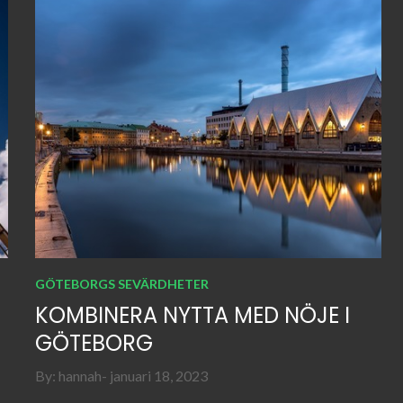
GÖTEBORGS SEVÄRDHETER
KOMBINERA NYTTA MED NÖJE I
GÖTEBORG
Posted
By:
hannah
januari 18, 2023
on