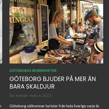
GÖTEBORGS SEVÄRDHETER
GÖTEBORG BJUDER PÅ MER ÄN
BARA SKALDJUR
Posted
By:
hannah
mars 6, 2023
on
n
Göteborg välkomnar turister från hela Sverige varje år.