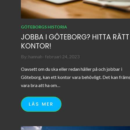
GÖTEBORGS HISTORIA
JOBBA I GÖTEBORG? HITTA RÄTT
KONTOR!
Posted
By:
hannah
februari 24, 2023
on
Oavsett om du ska eller redan håller på och jobbar i
Göteborg, kan ett kontor vara behövligt. Det kan främ
vara bra att ha om…
LÄS MER