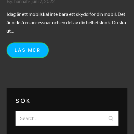
Posted
By:
hannah
juni 7, 2022
on
Idag är ett mobilskal inte bara ett skydd för din mobil. Det
är också en accessoar och en del av din helhetslook. Du ska
ut…
LÄS MER
SÖK
Search
Search
for: