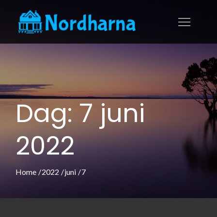
Skip
to
nordharna.s
Allt om västkustens
content
pärla Göteborg
Dag:
7 juni
2022
Home
2022
juni
7