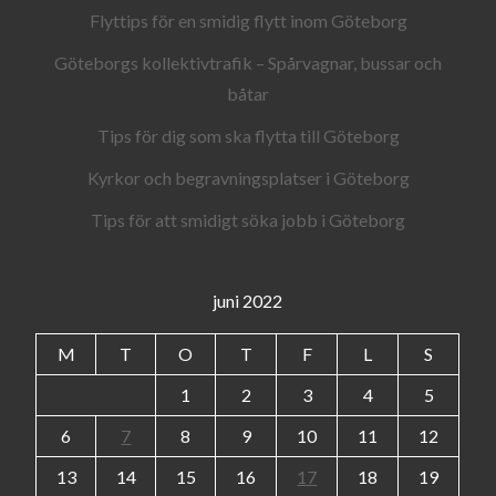
Flyttips för en smidig flytt inom Göteborg
Göteborgs kollektivtrafik – Spårvagnar, bussar och
båtar
Tips för dig som ska flytta till Göteborg
Kyrkor och begravningsplatser i Göteborg
Tips för att smidigt söka jobb i Göteborg
juni 2022
M
T
O
T
F
L
S
1
2
3
4
5
6
7
8
9
10
11
12
13
14
15
16
17
18
19