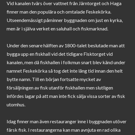
Vid kanalen tvärs över vattnet från Järntorget och Haga
finner man den populära och omtalade Feskekörka.
Utseendemässigt påminner byggnaden om just en kyrka,
men är i själva verket en saluhall och fiskmarknad.
Under den senare hälften av 1800-talet beslutade man att
bygga upp en fiskhall vid det tidigare Fisktorget vid
kanalen, men då fiskhallen i folkmun snart blev känd under
namnet Feskekörka så tog det inte lång tid innan den helt
bytte namn. Till en början fortsatte mycket av
försäljningen av fisk utanför fiskhallen men slutligen
infördes lagar på att man inte fick sälja vissa sorter av fisk
utomhus.
Idag finner man även restauranger inne i byggnaden utöver
färsk fisk. I restaurangerna kan man avnjuta en rad olika