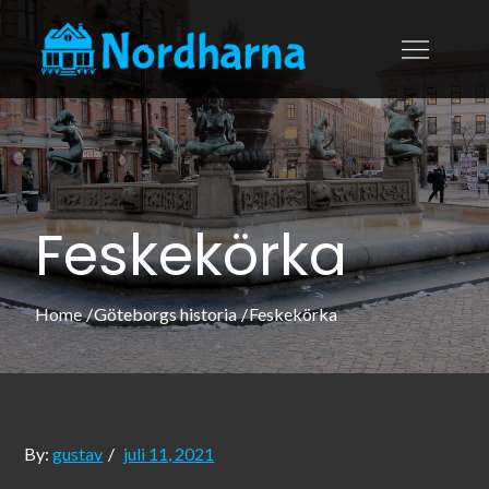
Skip
to
nordharna.s
Allt om västkustens
content
pärla Göteborg
Feskekörka
Home
Göteborgs historia
Feskekörka
Posted
By:
gustav
juli 11, 2021
on