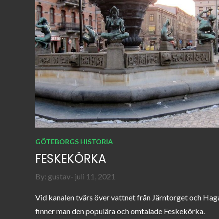
GÖTEBORGS HISTORIA
FESKEKÖRKA
Posted
By:
gustav
juli 11, 2021
on
Vid kanalen tvärs över vattnet från Järntorget och Hag
finner man den populära och omtalade Feskekörka.