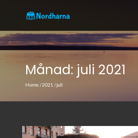
Skip
to
nordharna.
Allt om västkustens pärla G
content
Månad:
juli 2021
Home
2021
juli