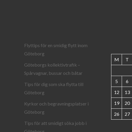
Flyttips för en smidig flytt inom
Göteborg
M
T
Göteborgs kollektivtrafik –
Spårvagnar, bussar och båtar
5
6
Tips för dig som ska flytta till
12
13
Göteborg
19
20
Kyrkor och begravningsplatser i
Göteborg
26
27
Tips för att smidigt söka jobb i
Göteborg